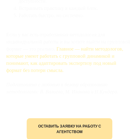
доступности.
Встраивать практику в каждый блок.
Работать быстро, но системно.
Если у вас есть отработанная методология для
индивидуальной работы и вы хотите выйти на групповой
формат — это реально.
Главное — найти методологов,
которые умеют работать с групповой динамикой и
понимают, как адаптировать экспертизу под новый
формат без потери смысла.
Подготовлено с любовью к белому образованию
методологами: В. Валиева, М. Иванова и Н.Кундера.
ОСТАВИТЬ ЗАЯВКУ НА РАБОТУ С
АГЕНТСТВОМ