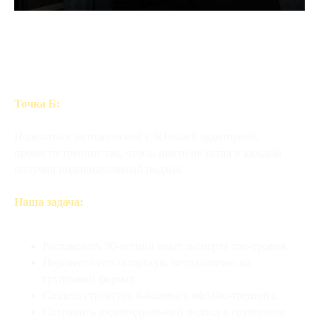
Точка Б:
Поделиться методологией с бОльшей аудиторией,
провести тренинг так, чтобы никто не устал и каждый
получил индивидуальный подход.
Наша задача:
Распаковать 30-летний опыт эксперта топ-уровня.
Перенести его авторскую методологию на
групповой формат.
Создать структуру 6-часового офлайн-тренинга.
Сохранить индивидуальный подход в групповом