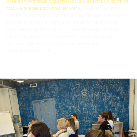
Именно групповые форматы и взаимодействие с другими
людьми понравились больше всего.
Когда ты не просто
слушаешь эксперта, а работаешь с реальными людьми и
видишь их реакции, обучение становится живым. Ты
получаешь обратную связь от внешнего мира на свои
идеи, повышаешь насмотренность, познакомишься с
другими компаниями, единомышленниками,
предпринимателями.