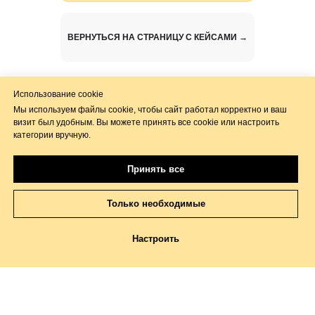
ВЕРНУТЬСЯ НА СТРАНИЦУ С КЕЙСАМИ →
Использование cookie
Мы используем файлы cookie, чтобы сайт работал корректно и ваш
визит был удобным. Вы можете принять все cookie или настроить
категории вручную.
© Все права защищены
ИП ДИКАРЕВА НАТАЛЬЯ ИГОРЕВНА
ОГРИП 318774600258541 ИНН 772599150985
Принять все
Адрес для корреспонденции и юридический
адрес: г. Москва
Только необходимые
Лицензия на осуществление образовательной
деятельности
№ Л035-01298-77/00668864
Настроить
wes.info24@gmail.com
© 2023 Дикарева Наталья Игоревна