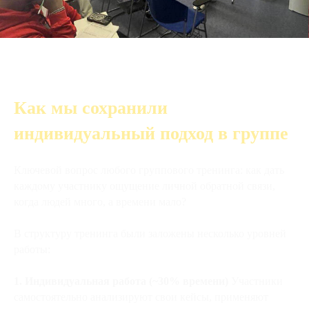
Как мы сохранили
индивидуальный подход в группе
Ключевой вопрос любого группового тренинга: как дать
каждому участнику ощущение личной обратной связи,
когда людей много, а времени мало?
В структуру тренинга были заложены несколько уровней
работы:
1. Индивидуальная работа (~30% времени)
Участники
самостоятельно анализируют свои кейсы, применяют