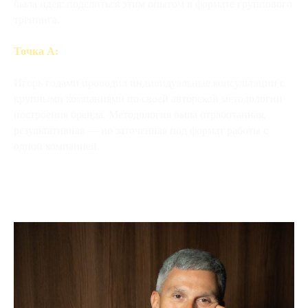
была идея: поделиться этим опытом в формате группового
тренинга.
Точка А:
Игорь годами проводил индивидуальные консультации с
крупными компаниями по своей авторской методологии
построения бренда. Методология была отработанная,
результативная — но заточенная под формат работы с
одной компанией.