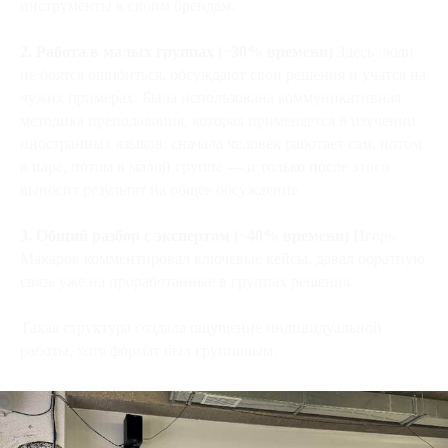
инструменты к своим брендам.
2. Работа в малых группах (~30% времени)
Здесь люди
не боятся ошибиться, обсуждают свои решения и учатся на
чужих примерах. Была использована коммуникативная
методика преподавания, которая применяется в изучении
иностранных языков: сначала человек работает сам, потом
в паре, потом в малой группе — и только после этого
выносит результат на общее обсуждение.
3. Общий разбор с экспертом (~40% времени)
Игорь
Макаров комментировал ключевые кейсы, давал обратную
связь уже на проработанные в группах решения.
Такая структура создала ощущение индивидуальной
работы, хотя формат был групповым.