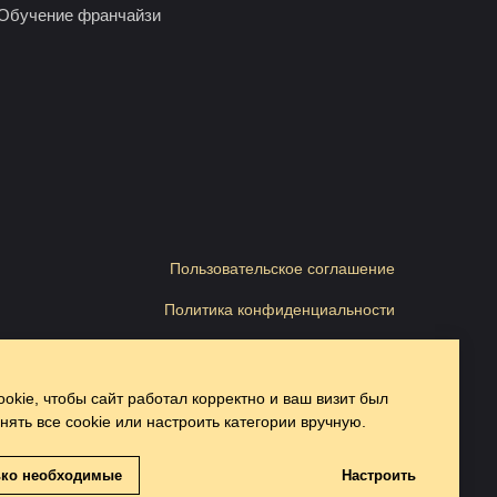
Обучение франчайзи
Пользовательское соглашение
Политика конфиденциальности
Согласие на публикацию отзывов
Согласие на получение рассылок
kie, чтобы сайт работал корректно и ваш визит был
ять все cookie или настроить категории вручную.
Cогласие на обработку данных
Оферта
ько необходимые
Настроить