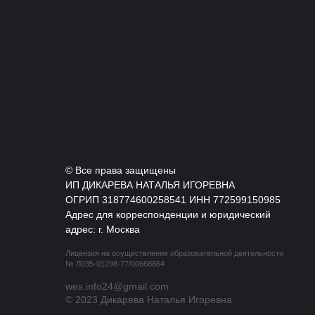
© Все права защищены
ИП ДИКАРЕВА НАТАЛЬЯ ИГОРЕВНА
ОГРИП 318774600258541 ИНН 772599150985
Адрес для корреспонденции и юридический
адрес: г. Москва
Лицензия на осуществление образовательной деятельности
№ Л035-01298-77/00668864
wes.info24@gmail.com
© 2023 Дикарева Наталья Игоревна